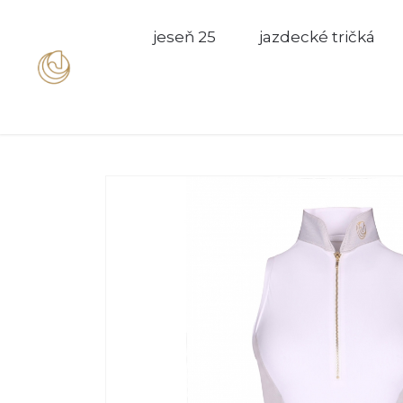
jeseň 25
jazdecké tričká