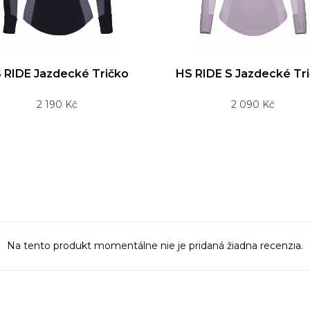
Rýchle zobrazenie
Rýchle zobrazenie
 RIDE Jazdecké Tričko
HS RIDE S Jazdecké Tr
Cena
Cena
2 190 Kč
2 090 Kč
Na tento produkt momentálne nie je pridaná žiadna recenzia.