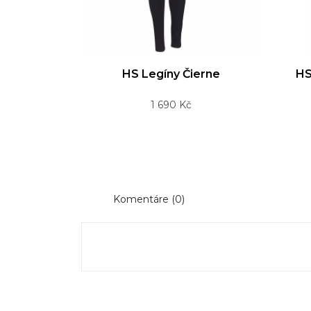
Rýchle zobrazenie
HS Legíny Čierne
HS
Cena
1 690 Kč
Komentáre (0)