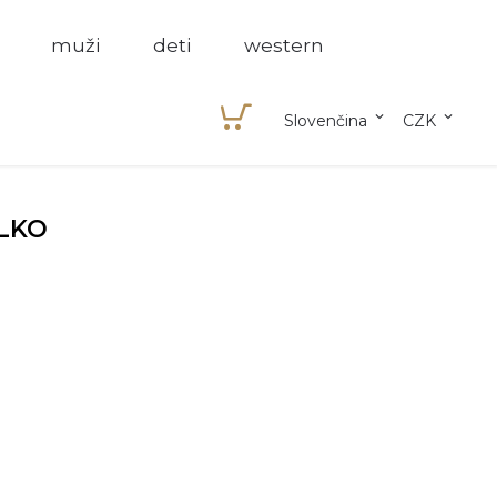
muži
deti
western


Slovenčina
CZK
ELKO