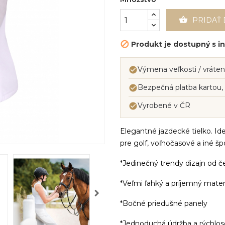

PRIDAŤ 
Produkt je dostupný s 

Výmena veľkosti / vráten

Bezpečná platba kartou,

Vyrobené v ČR

Elegantné jazdecké tielko. Ide
pre golf, voľnočasové a iné špo
*Jedinečný trendy dizajn od č
*Veľmi ľahký a príjemný mater
*Bočné priedušné panely
*Jednoduchá údržba a rýchlo