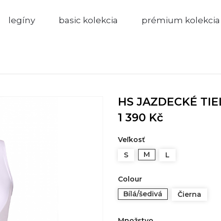
legíny
basic kolekcia
prémium kolekcia
HS JAZDECKÉ TI
1 390 Kč
Veľkosť
M
S
L
Colour
Bílá/šedivá
Čierna
Množstvo