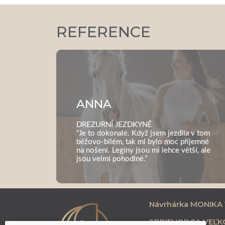
REFERENCE
ANNA
DREZURNÍ JEZDKYNĚ
"Je to dokonalé. Když jsem jezdila v tom
béžovo-bílém, tak mi bylo moc příjemné
na nošení. Legíny jsou mi lehce větší, ale
jsou velmi pohodlné.”
Návrhárka MONIKA
SPRIEVODCA VEĽK