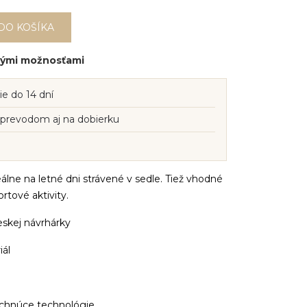
DO KOŠÍKA
inými možnosťami
ie do 14 dní
 prevodom aj na dobierku
álne na letné dni strávené v sedle. Tiež vhodné
rtové aktivity.
eskej návrhárky
iál
schnúce technológie