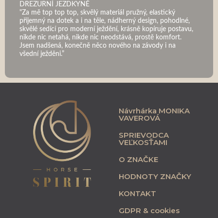
DREZURNÍ JEZDKYNĚ
"Za mě top top top, skvělý materiál pružný, elastický
přijemný na dotek a i na těle, nádherný design, pohodlné,
skvělé sedící pro moderní ježdění, krásně kopíruje postavu,
nikde nic netahá, nikde nic neodstává, prostě komfort.
Jsem nadšená, konečně něco nového na závody i na
všední ježděni.”
Návrhárka MONIKA
VAVEROVÁ
SPRIEVODCA
VEĽKOSŤAMI
O ZNAČKE
HODNOTY ZNAČKY
KONTAKT
GDPR & cookies