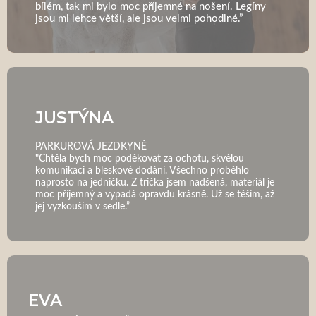
bílém, tak mi bylo moc příjemné na nošení. Legíny
jsou mi lehce větší, ale jsou velmi pohodlné.”
JUSTÝNA
PARKUROVÁ JEZDKYNĚ
"Chtěla bych moc poděkovat za ochotu, skvělou
komunikaci a bleskové dodání. Všechno proběhlo
naprosto na jedničku. Z trička jsem nadšená, materiál je
moc příjemný a vypadá opravdu krásně. Už se těším, až
jej vyzkouším v sedle.”
EVA