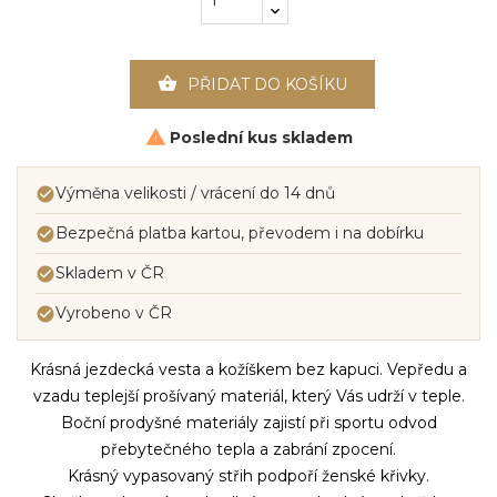

PŘIDAT DO KOŠÍKU
Poslední kus skladem

Výměna velikosti / vrácení do 14 dnů

Bezpečná platba kartou, převodem i na dobírku

Skladem v ČR

Vyrobeno v ČR

Krásná jezdecká vesta a kožíškem bez kapuci. Vepředu a
vzadu teplejší prošívaný materiál, který Vás udrží v teple.
Boční prodyšné materiály zajistí při sportu odvod
přebytečného tepla a zabrání zpocení.
Krásný vypasovaný střih podpoří ženské křivky.