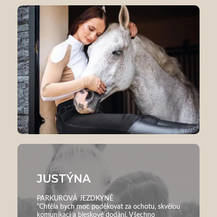
JUSTÝNA
PARKUROVÁ JEZDKYNĚ
"Chtěla bych moc poděkovat za ochotu, skvělou
komunikaci a bleskové dodání. Všechno