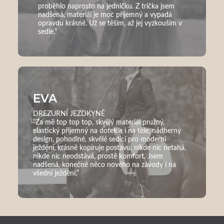
proběhlo naprosto na jedničku. Z trička jsem
nadšená, materiál je moc příjemný a vypadá
opravdu krásně. Už se těším, až jej vyzkouším v
sedle.”
EVA
DREZURNÍ JEZDKYNĚ
"Za mě top top top, skvělý materiál pružný,
elastický přijemný na dotek a i na těle, nádherný
design, pohodlné, skvělé sedící pro moderní
ježdění, krásně kopíruje postavu, nikde nic netahá,
nikde nic neodstává, prostě komfort. Jsem
nadšená, konečně něco nového na závody i na
všední ježděni.”