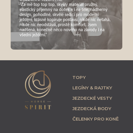
"Za mě top top top, skvělý materiál pružný,
elastický přijemný na dotek a i na těle, nádherný
design, pohodlné, skvělé sedící pro moderní
ježdění, krásně kopíruje postavu, nikde nic netahá,
nikde nic neodstává, prostě komfort. Jsem
nadšená, konečně něco nového na závody i na
všední ježděni.”
TOPY
LEGÍNY & RAJTKY
JEZDECKÉ VESTY
JEZDECKÁ BODY
ČELENKY PRO KONĚ