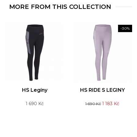
MORE FROM THIS COLLECTION
-30%
HS Legíny
HS RIDE S LEGINY
Cena
Běžná
Cena
1 690 Kč
1 183 Kč
1 690 Kč
cena