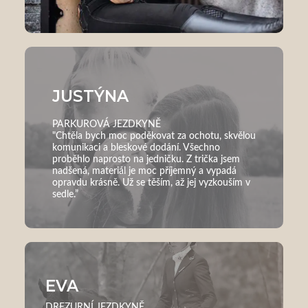
JUSTÝNA
PARKUROVÁ JEZDKYNĚ
"Chtěla bych moc poděkovat za ochotu, skvělou
komunikaci a bleskové dodání. Všechno
proběhlo naprosto na jedničku. Z trička jsem
nadšená, materiál je moc příjemný a vypadá
opravdu krásně. Už se těším, až jej vyzkouším v
sedle.”
EVA
DREZURNÍ JEZDKYNĚ