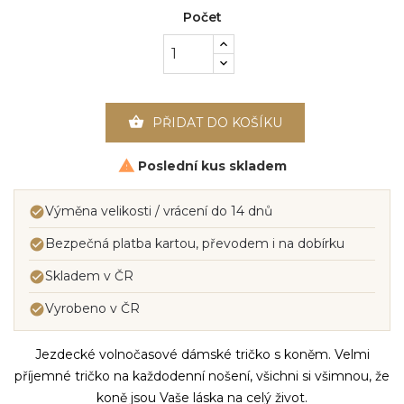
Počet

PŘIDAT DO KOŠÍKU
Poslední kus skladem

Výměna velikosti / vrácení do 14 dnů

Bezpečná platba kartou, převodem i na dobírku

Skladem v ČR

Vyrobeno v ČR

Jezdecké volnočasové dámské tričko s koněm. Velmi
příjemné tričko na každodenní nošení, všichni si všimnou, že
koně jsou Vaše láska na celý život.