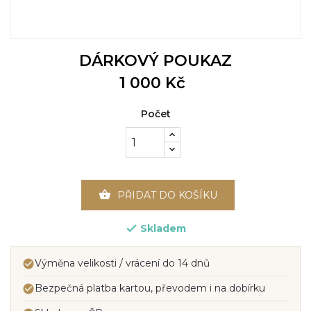
DÁRKOVÝ POUKAZ
1 000 Kč
Počet

PŘIDAT DO KOŠÍKU
Skladem

Výměna velikosti / vrácení do 14 dnů

Bezpečná platba kartou, převodem i na dobírku
