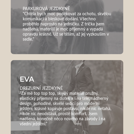
PARKUROVÁ JEZDKYNĚ
"Chtěla bych moc poděkovat za ochotu, skvělou
komunikaci a bleskové dodání. Všechno
proběhlo naprosto na jedničku. Z trička jsem
nadšená, materiál je moc příjemný a vypadá
opravdu krásně. Už se těším, až jej vyzkouším v
sedle.”
EVA
DREZURNÍ JEZDKYNĚ
"Za mě top top top, skvělý materiál pružný,
elastický přijemný na dotek a i na těle, nádherný
design, pohodlné, skvělé sedící pro moderní
ježdění, krásně kopíruje postavu, nikde nic netahá,
nikde nic neodstává, prostě komfort. Jsem
nadšená, konečně něco nového na závody i na
všední ježděni.”